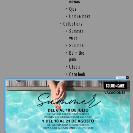
novias
Ojos
Unique looks
Collections
Summer
vives
Sun look
Be in the
pink
Utopia
Care look
Do not show again.
Feel the
colors
Genius
Jewel
Kissed
Les nudes
Loving me
New trend