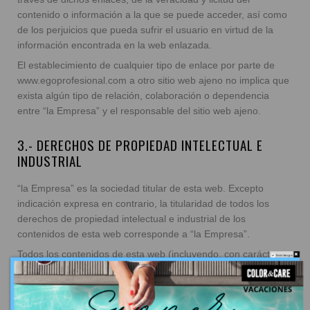
contenido o información a la que se puede acceder, así como
de los perjuicios que pueda sufrir el usuario en virtud de la
información encontrada en la web enlazada.
El establecimiento de cualquier tipo de enlace por parte de
www.egoprofesional.com a otro sitio web ajeno no implica que
exista algún tipo de relación, colaboración o dependencia
entre “la Empresa” y el responsable del sitio web ajeno.
3.- DERECHOS DE PROPIEDAD INTELECTUAL E
INDUSTRIAL
“la Empresa” es la sociedad titular de esta web. Excepto
indicación expresa en contrario, la titularidad de todos los
derechos de propiedad intelectual e industrial de los
contenidos de esta web corresponde a “la Empresa”.
Todos los contenidos de esta web (incluyendo, con carácter
Do not show again.
enunciativo y no limitativo: bases de datos, imágenes, dibujos,
gráficos, textos, audio, vídeo y software) son propiedad de “la
Empresa”, excepto si media indicación expresa en contrario, y