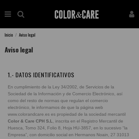
Inicio
Aviso legal
Aviso legal
1.- DATOS IDENTIFICATIVOS
En cumplimiento de la Ley 34/2002, de Servicios de la
Sociedad de la Información y de Comercio Electrónico, así
como del resto de normas que regulan el comercio
electrónico, le informamos de que la página web
www.colorandcare.es es propiedad de la sociedad mercantil
Color & Care CPH S.L
, inscrita en el Registro Mercantil de
Huesca, Tomo 324, Folio 8, Hoja HU-3857, en lo sucesivo “la
Empresa”, con domicilio social en Hermanos Noain, 27 31013