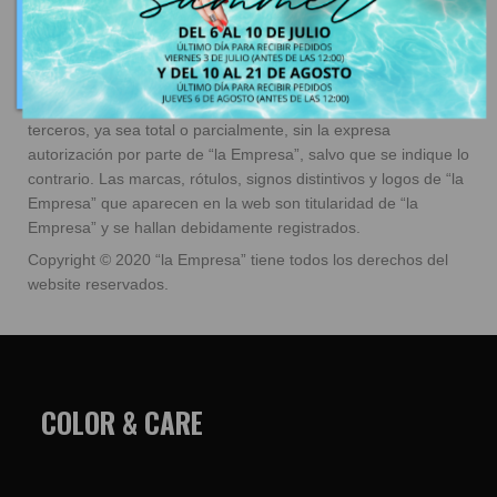
están protegidos por las normas nacionales e internacionales
de propiedad intelectual e industrial, entre otras. Por tanto, su
contenido no podrá ser objeto de manipulación alguna
(modificación, copia, alteración, reproducción, transmisión,
adaptación, traducción, etc.) por parte del usuario o de
terceros, ya sea total o parcialmente, sin la expresa
autorización por parte de “la Empresa”, salvo que se indique lo
contrario. Las marcas, rótulos, signos distintivos y logos de “la
Empresa” que aparecen en la web son titularidad de “la
Empresa” y se hallan debidamente registrados.
Copyright © 2020 “la Empresa” tiene todos los derechos del
website reservados.
COLOR & CARE