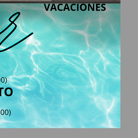
in
Expositor CC Cream
CREAM