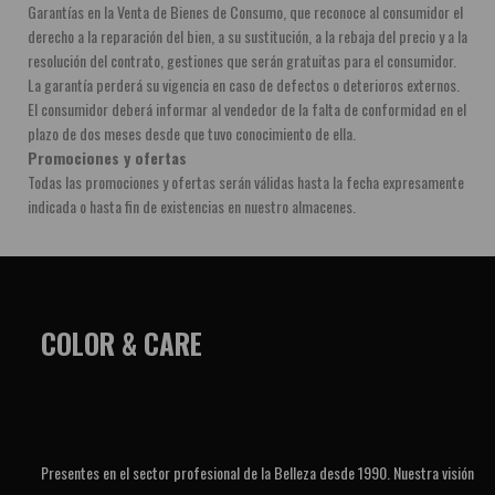
Garantías en la Venta de Bienes de Consumo, que reconoce al consumidor el 
derecho a la reparación del bien, a su sustitución, a la rebaja del precio y a la 
resolución del contrato, gestiones que serán gratuitas para el consumidor. 
La garantía perderá su vigencia en caso de defectos o deterioros externos. 
El consumidor deberá informar al vendedor de la falta de conformidad en el 
plazo de dos meses desde que tuvo conocimiento de ella.
Promociones y ofertas
Todas las promociones y ofertas serán válidas hasta la fecha expresamente 
indicada o hasta fin de existencias en nuestro almacenes.
COLOR & CARE
Presentes en el sector profesional de la Belleza desde 1990. Nuestra visión