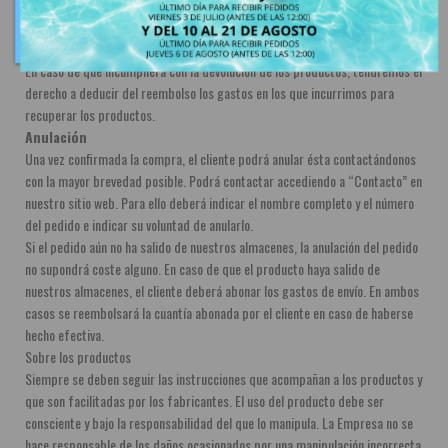
brevedad posible, a no ser que dicho producto esté agotado. Para ello es 
imprescindible notificar al repartidor en el momento de la entrega que el 
paquete tiene indicios de mal estado.
En caso de que incumpliera con la devolución de los productos, tendremos el 
derecho a deducir del reembolso los gastos en los que incurrimos para 
recuperar los productos.
Anulación
Una vez confirmada la compra, el cliente podrá anular ésta contactándonos 
con la mayor brevedad posible. Podrá contactar accediendo a “Contacto” en 
nuestro sitio web. Para ello deberá indicar el nombre completo y el número 
del pedido e indicar su voluntad de anularlo.
Si el pedido aún no ha salido de nuestros almacenes, la anulación del pedido 
no supondrá coste alguno. En caso de que el producto haya salido de 
nuestros almacenes, el cliente deberá abonar los gastos de envío. En ambos 
casos se reembolsará la cuantía abonada por el cliente en caso de haberse 
hecho efectiva.
Sobre los productos
Siempre se deben seguir las instrucciones que acompañan a los productos y 
que son facilitadas por los fabricantes. El uso del producto debe ser 
consciente y bajo la responsabilidad del que lo manipula. La Empresa no se 
hace responsable de los daños ocasionados por una manipulación incorrecta 