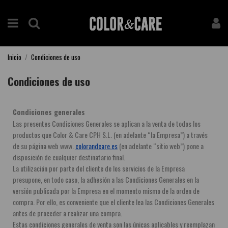
Inicio
Condiciones de uso
Condiciones de uso
Condiciones generales
Las presentes Condiciones Generales se aplican a la venta de todos los 
productos que Color & Care CPH S.L. (en adelante “la Empresa”) a través 
de su página web www. 
colorandcare.es
 (en adelante “sitio web”) pone a 
disposición de cualquier destinatario final.
La utilización por parte del cliente de los servicios de la Empresa 
presupone, en todo caso, la adhesión a las Condiciones Generales en la 
versión publicada por la Empresa en el momento mismo de la orden de 
compra. Por ello, es conveniente que el cliente lea las Condiciones Generales 
antes de proceder a realizar una compra.
Estas condiciones generales de venta son las únicas aplicables y reemplazan 