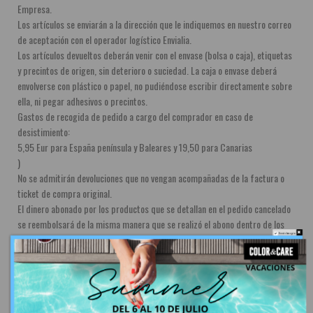
Empresa.
Los artículos se enviarán a la dirección que le indiquemos en nuestro correo 
de aceptación con el operador logístico Envialia.
Los artículos devueltos deberán venir con el envase (bolsa o caja), etiquetas 
y precintos de origen, sin deterioro o suciedad. La caja o envase deberá 
envolverse con plástico o papel, no pudiéndose escribir directamente sobre 
ella, ni pegar adhesivos o precintos.
Gastos de recogida de pedido a cargo del comprador en caso de 
desistimiento:
5,95 Eur para España península y Baleares y 19,50 para Canarias
)
No se admitirán devoluciones que no vengan acompañadas de la factura o 
ticket de compra original.
El dinero abonado por los productos que se detallan en el pedido cancelado 
se reembolsará de la misma manera que se realizó el abono dentro de los 
Do not show again.
treinta (30) días de haber recibido el envío mas los gastos abonados para 
su entrega o bien se sustituirá por otros productos si el cliente así lo desea.
Si la devolución se solicita por un mal estado del producto, los gastos 
correrán a cargo de la Empresa. En caso que el cliente reciba el producto en 
mal estado por causa del transporte, se le sustituirá el mismo en la mayor 