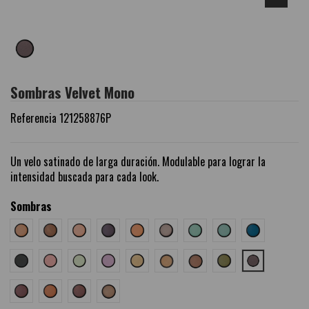
Sombras Velvet Mono
Referencia
121258876P
Un velo satinado de larga duración. Modulable para lograr la
intensidad buscada para cada look.
Sombras
000
001
002
003
005
007
008
009
011
015
016
017
018
021
062
064
250
876
883
887
888
065