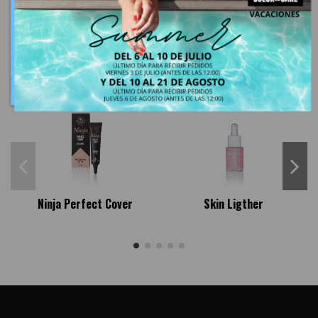
Los clientes que adquirieron este producto también
compraron:
Nuevo
Nuevo
N
Ninja Perfect Cover
Skin Ligther