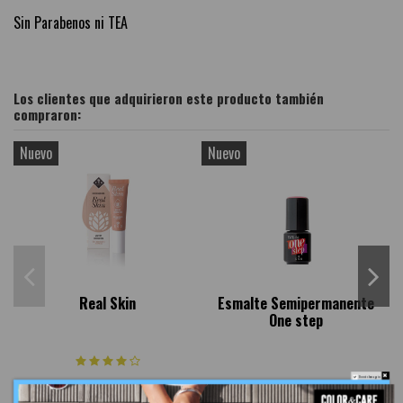
Sin Parabenos ni TEA
Los clientes que adquirieron este producto también
compraron:
Nuevo
Nuevo
N
Real Skin
Esmalte Semipermanente
One step
Do not show again.